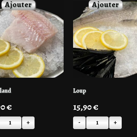
laud
Loup
90
€
15,90
€
+
-
+
Quantité
Quantité