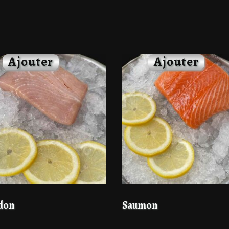
don
Saumon