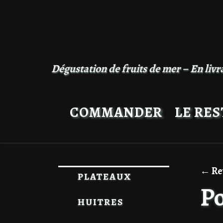
Passer au contenu
Dégustation de fruits de mer – En livra
COMMANDER
LE RE
← Ret
PLATEAUX
Po
HUITRES