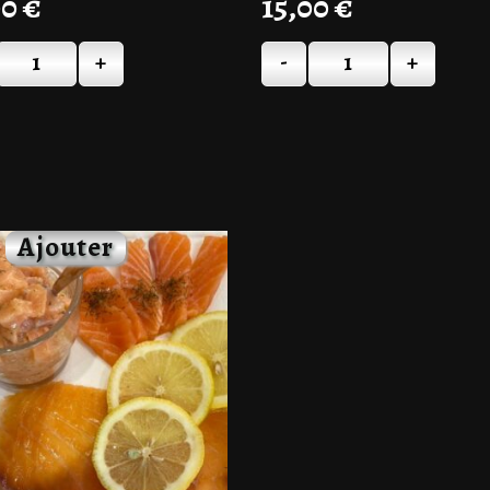
00
€
15,00
€
+
-
+
Quantité
Quantité