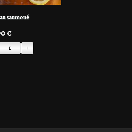
eau saumoné
90
€
+
Quantité